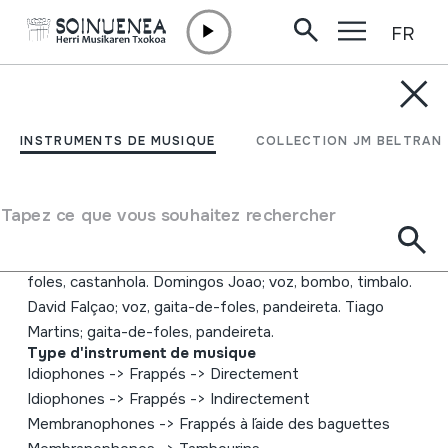
FR
Aller directement au contenu
INSTRUMENTS DE MUSIQUE
Trasga Ao vivo
INSTRUMENTS DE MUSIQUE
COLLECTION JM BELTRAN
Auteur
Trasga Célio pires; voz, gaita-de-foles, sanfona,
Tapez ce que vous souhaitez rechercher
dulçaina, fraita, tamboril. Tó André; voz, caixa de guerra,
flauta, colheres, triângulo. Sérgio Martins; voz, gaita-de-
foles, castanhola. Domingos Joao; voz, bombo, timbalo.
David Falçao; voz, gaita-de-foles, pandeireta. Tiago
Martins; gaita-de-foles, pandeireta.
Type d'instrument de musique
Idiophones
->
Frappés
->
Directement
Idiophones
->
Frappés
->
Indirectement
Membranophones
->
Frappés à l´aide des baguettes