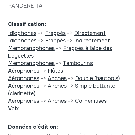
PANDEREITA
Classification:
Idiophones
->
Frappés
->
Directement
Idiophones
->
Frappés
->
Indirectement
Membranophones
->
Frappés à l´aide des
baguettes
Membranophones
->
Tambourins
Aérophones
->
Flûtes
Aérophones
->
Anches
->
Double (hautbois)
Aérophones
->
Anches
->
Simple battante
(clarinette)
Aérophones
->
Anches
->
Cornemuses
Voix
Données d'édition: