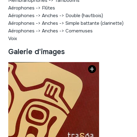
Membranophones
->
Tambourins
Aérophones
->
Flûtes
Aérophones
->
Anches
->
Double (hautbois)
Aérophones
->
Anches
->
Simple battante (clarinette)
Aérophones
->
Anches
->
Cornemuses
Voix
Galerie d'images