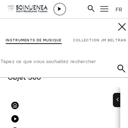
FR
Aller directement au contenu
INSTRUMENTS DE MUSIQUE
SOINU-TXIKIA; TRIKITIXA
INSTRUMENTS DE MUSIQUE
COLLECTION JM BELTRAN
Auteur
Larrinaga, Marcelino
Type d'instrument de musique
Tapez ce que vous souhaitez rechercher
Aérophones
->
Anches
->
Simple Libre
Objet 360º