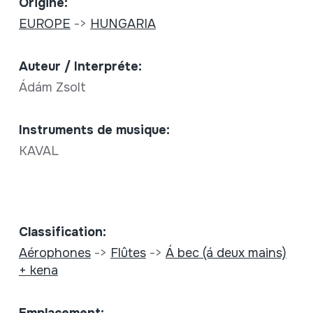
Origine:
EUROPE
->
HUNGARIA
Auteur / Interpréte:
Ádám Zsolt
Instruments de musique:
KAVAL
Classification:
Aérophones
->
Flûtes
->
Á bec (á deux mains)
+ kena
Emplacement: