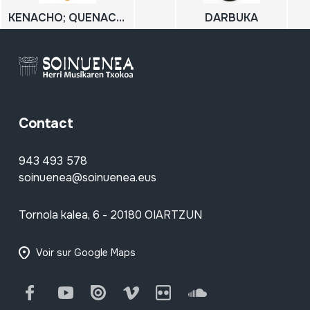
KENACHO; QUENACHO; KENA; QUENA
DARBUKA
Contact
943 493 578
soinuenea@soinuenea.eus
Tornola kalea, 6 - 20180 OIARTZUN
Voir sur Google Maps
Facebook
Youtube
Issuu
Vimeo
Flickr
SoundCloud