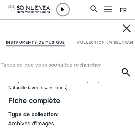
FR
Aller directement au contenu
INSTRUMENTS DE MUSIQUE
Kataluniako Telebista
INSTRUMENTS DE MUSIQUE
COLLECTION JM BELTRAN
erreportajeak
Tapez ce que vous souhaitez rechercher
Auteur
Televisió de Catalunya; programa Rodasons.
Type d'instrument de musique
Aérophones
->
Vibrations des lèvres (trompette)
->
Naturelle (avec / sans trous)
Fiche complète
Type de collection:
Archives d'images