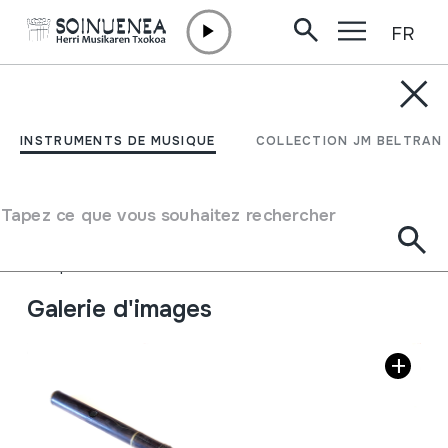
FR
Aller directement au contenu
INSTRUMENTS DE MUSIQUE
FLAUTA; Zeharkako
INSTRUMENTS DE MUSIQUE
COLLECTION JM BELTRAN
flauta
Tapez ce que vous souhaitez rechercher
Auteur
Fernand Chapelain & Cie.
Type d'instrument de musique
Aérophones
->
Flûtes
->
Traversière
Galerie d'images