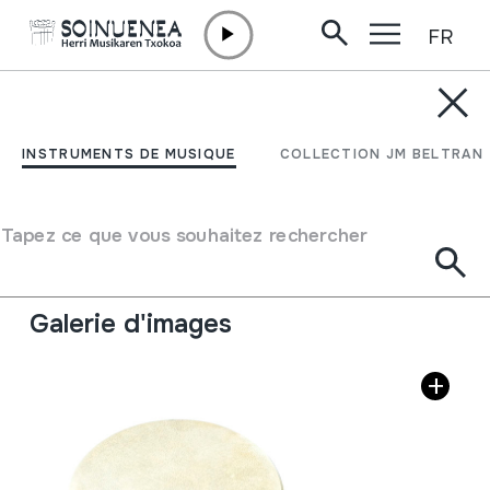
FR
Aller directement au contenu
INSTRUMENTS DE MUSIQUE
DARBUCA; TRONERA
INSTRUMENTS DE MUSIQUE
COLLECTION JM BELTRAN
Auteur
Antonio Gámez; Taller de percusión; Madrid.
Type d'instrument de musique
Tapez ce que vous souhaitez rechercher
Membranophones
->
Frappés
->
Frappés à l'aide des
mains
Galerie d'images