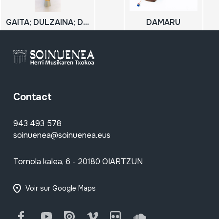
GAITA; DULZAINA; DULTZAINA
DAMARU
Contact
943 493 578
soinuenea@soinuenea.eus
Tornola kalea, 6 - 20180 OIARTZUN
Voir sur Google Maps
Facebook
Youtube
Issuu
Vimeo
Flickr
SoundCloud