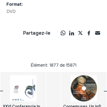
Format:
DVD
Partagez-le
Élément: 1877 de 15871
XXVI Conferencia Internacional ISME; Mundos Sonoros por Descubrir; 11 - 16 Julio 2004; Tenerife; España XXVI Conference International ISME; Sound Worlds to Discover; Abstracts 11 - 16 July 2004; Tenerife; Spain
Cornemuses. Un infini sonore Disque 1 Techniques de jeu Répertoires historiques