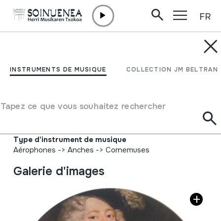
FR
Aller directement au contenu
INSTRUMENTS DE MUSIQUE
Cornemuses. Un infini
INSTRUMENTS DE MUSIQUE
COLLECTION JM BELTRAN
sonore Disque 2 Galeries
de portraits
Tapez ce que vous souhaitez rechercher
Auteur
Van Hees, Jean-Pierre
Type d'instrument de musique
Aérophones
->
Anches
->
Cornemuses
Galerie d'images