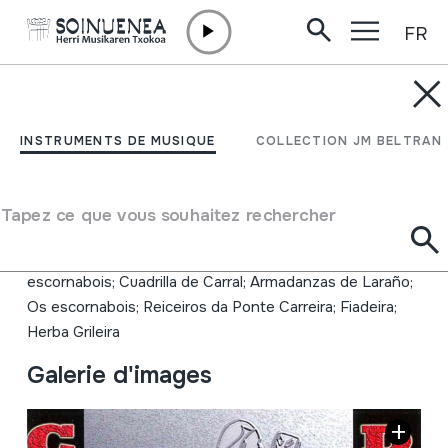
FR
Aller directement au contenu
INSTRUMENTS DE MUSIQUE
Cantares de Reices
INSTRUMENTS DE MUSIQUE
COLLECTION JM BELTRAN
Auteur
Hainbat emaile; José e Suso; Embajadore; Charamela;
Tapez ce que vous souhaitez rechercher
Cuadrilla de Numide; Reiceiros da Baña; As señoras de
Boimorto; Escola de Música Tradicional de Mesía; Os
escornabois; Cuadrilla de Carral; Armadanzas de Laraño;
Os escornabois; Reiceiros da Ponte Carreira; Fiadeira;
Herba Grileira
Galerie d'images