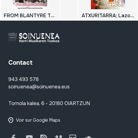
FROM BLANTYRE TO BARCELONA; Songs of the Scottish anti-fascists and the International Brigade
ATXURITARRA; Lazos navideños
Contact
943 493 578
soinuenea@soinuenea.eus
Tornola kalea, 6 - 20180 OIARTZUN
Voir sur Google Maps
Facebook
Youtube
Issuu
Vimeo
Flickr
SoundCloud