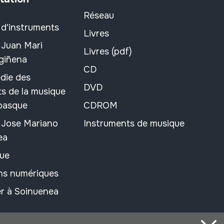
Réseau
 d'instruments
Livres
 Juan Mari
Livres (pdf)
rgiñena
CD
die des
DVD
s de la musique
 basque
CDROM
n Jose Mariano
Instruments de musique
ea
ue
ons numériques
r à Soinuenea