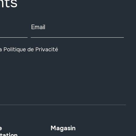
nts
Email
la
Politique de Privacité
e
Magasin
tation