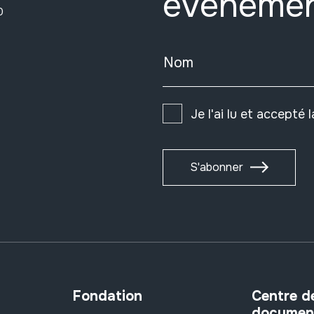
événeme
0
Nom
Je l'ai lu et accepté 
S'abonner
Fondation
Centre d
documen