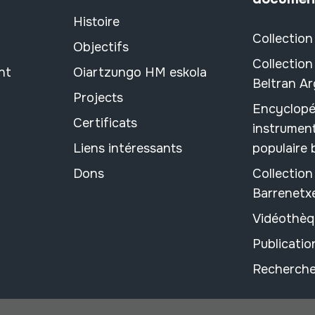
Histoire
Collection
Objectifs
Collection
nt
Oiartzungo HM eskola
Beltran A
Projects
Encyclopé
Certificats
instrument
Liens intéressants
populaire
Dons
Collectio
Barrenetx
Vidéothèq
Publicati
Recherche