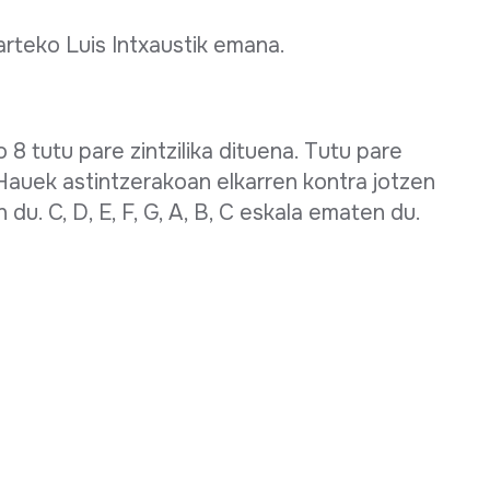
arteko Luis Intxaustik emana.
8 tutu pare zintzilika dituena. Tutu pare
Hauek astintzerakoan elkarren kontra jotzen
u. C, D, E, F, G, A, B, C eskala ematen du.