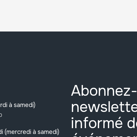
Abonnez-
newslette
rdi à samedi)
0
informé d
i (mercredi à samedi)