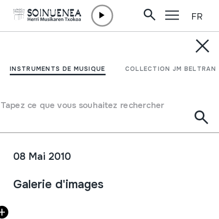
FR
Aller directement au contenu
ACTUALITÉ /
CONCERTS
HM Concierto de
INSTRUMENTS DE MUSIQUE
COLLECTION JM BELTRAN
primavera: Xalbador e
Ihidoi de Baja Navarra y
Tapez ce que vous souhaitez rechercher
John Stewart de Escocia
08 Mai 2010
Fiche complète
Galerie d'images