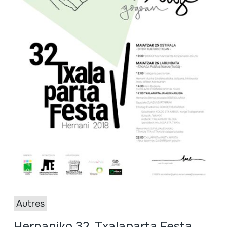
Autres
Hernaniko 32. Txalaparta Festa