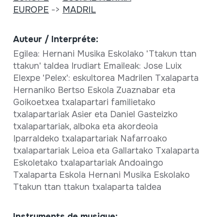
EUROPE
->
MADRIL
Auteur / Interpréte:
Egilea: Hernani Musika Eskolako 'Ttakun ttan
ttakun' taldea Irudiart Emaileak: Jose Luix
Elexpe 'Pelex': eskultorea Madrilen Txalaparta
Hernaniko Bertso Eskola Zuaznabar eta
Goikoetxea txalapartari familietako
txalapartariak Asier eta Daniel Gasteizko
txalapartariak, alboka eta akordeoia
Iparraldeko txalapartariak Nafarroako
txalapartariak Leioa eta Gallartako Txalaparta
Eskoletako txalapartariak Andoaingo
Txalaparta Eskola Hernani Musika Eskolako
Ttakun ttan ttakun txalaparta taldea
Instruments de musique: