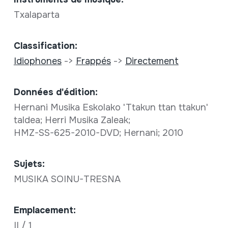
Txalaparta
Classification:
Idiophones
->
Frappés
->
Directement
Données d'édition:
Hernani Musika Eskolako 'Ttakun ttan ttakun'
taldea; Herri Musika Zaleak;
HMZ-SS-625-2010-DVD; Hernani; 2010
Sujets:
MUSIKA SOINU-TRESNA
Emplacement:
II / 1