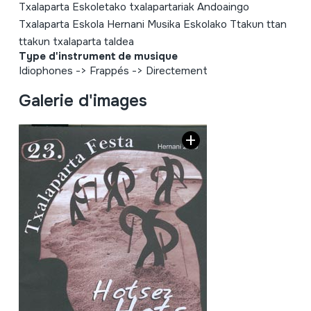
Txalaparta Eskoletako txalapartariak Andoaingo
Txalaparta Eskola Hernani Musika Eskolako Ttakun ttan
ttakun txalaparta taldea
Type d'instrument de musique
Idiophones
->
Frappés
->
Directement
Galerie d'images