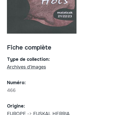
Fiche complète
Type de collection:
Archives d'images
Numéro:
466
Origine:
EUROPE
->
EUSKAL HERRIA