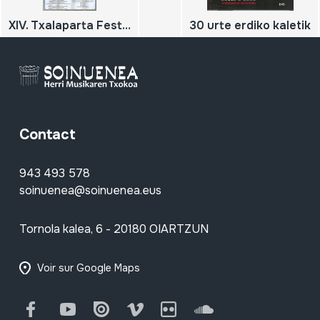
XIV. Txalaparta Festa; Hernani; 2000
30 urte erdiko kaletik
Contact
943 493 578
soinuenea@soinuenea.eus
Tornola kalea, 6 - 20180 OIARTZUN
Voir sur Google Maps
Facebook
Youtube
Issuu
Vimeo
Flickr
SoundCloud