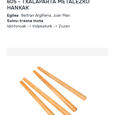
605 - TXALAPARTA METALEZKO
HANKAK
Egilea
Beltran Argiñena, Juan Mari
Soinu-tresna mota
Idiofonoak -> Kolpeaturik -> Zuzen