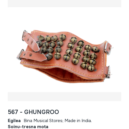
567 - GHUNGROO
Egilea
Bina Musical Stores; Made in India.
Soinu-tresna mota