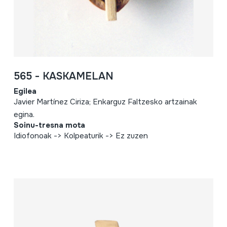
565 - KASKAMELAN
Egilea
Javier Martínez Ciriza; Enkarguz Faltzesko artzainak
egina.
Soinu-tresna mota
Idiofonoak -> Kolpeaturik -> Ez zuzen