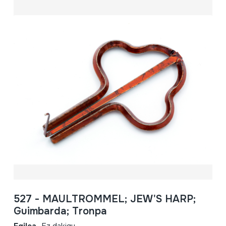
527 - MAULTROMMEL; JEW'S HARP;
Guimbarda; Tronpa