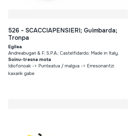
526 - SCACCIAPENSIERI; Guimbarda;
Tronpa
Egilea
Andreabugari & F; S.P.A.; Castelfidardo; Made in Italy.
Soinu-tresna mota
Idiofonoak -> Punteatua / malgua -> Erresonantzi
kaxarik gabe