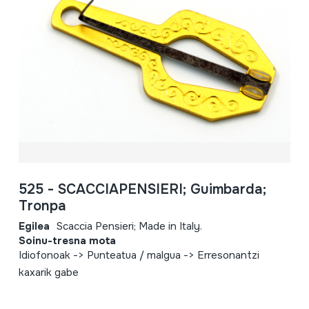
525 - SCACCIAPENSIERI; Guimbarda;
Tronpa
Egilea
Scaccia Pensieri; Made in Italy.
Soinu-tresna mota
Idiofonoak -> Punteatua / malgua -> Erresonantzi
kaxarik gabe