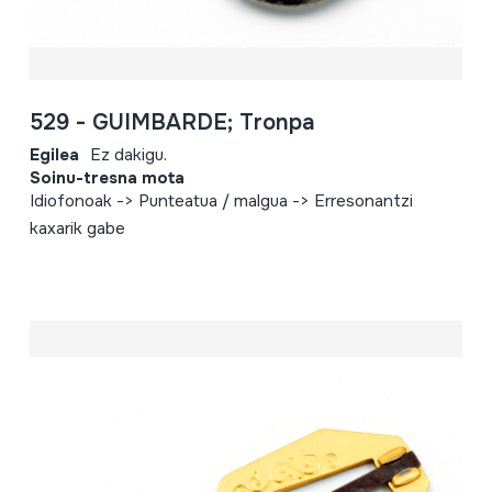
529 - GUIMBARDE; Tronpa
Egilea
Ez dakigu.
Soinu-tresna mota
Idiofonoak -> Punteatua / malgua -> Erresonantzi
kaxarik gabe