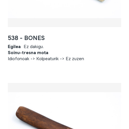
538 - BONES
Egilea
Ez dakigu.
Soinu-tresna mota
Idiofonoak -> Kolpeaturik -> Ez zuzen