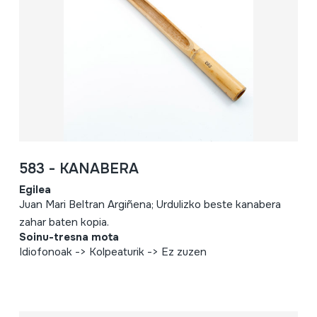
583 - KANABERA
Egilea
Juan Mari Beltran Argiñena; Urdulizko beste kanabera
zahar baten kopia.
Soinu-tresna mota
Idiofonoak -> Kolpeaturik -> Ez zuzen