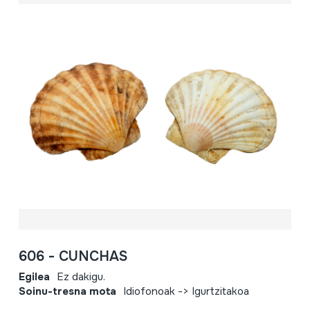
606 - CUNCHAS
Egilea
Ez dakigu.
Soinu-tresna mota
Idiofonoak -> Igurtzitakoa