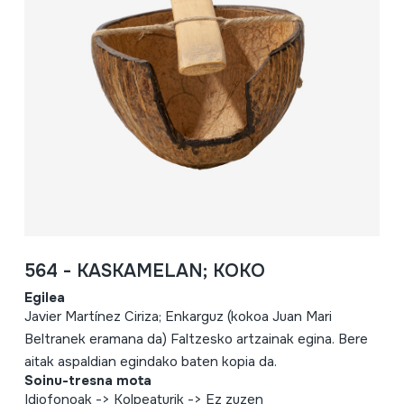
564 - KASKAMELAN; KOKO
Egilea
Javier Martínez Ciriza; Enkarguz (kokoa Juan Mari
Beltranek eramana da) Faltzesko artzainak egina. Bere
aitak aspaldian egindako baten kopia da.
Soinu-tresna mota
Idiofonoak -> Kolpeaturik -> Ez zuzen