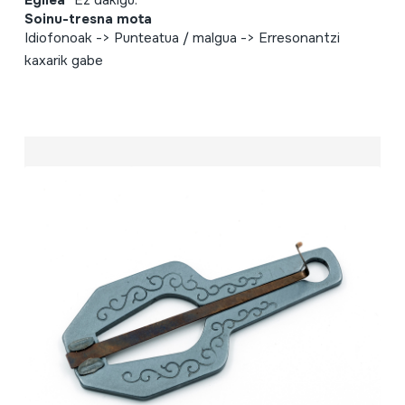
Egilea
Ez dakigu.
Soinu-tresna mota
Idiofonoak -> Punteatua / malgua -> Erresonantzi
kaxarik gabe