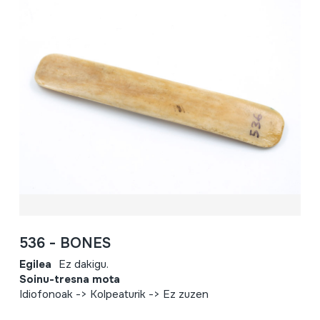
536 - BONES
Egilea
Ez dakigu.
Soinu-tresna mota
Idiofonoak -> Kolpeaturik -> Ez zuzen