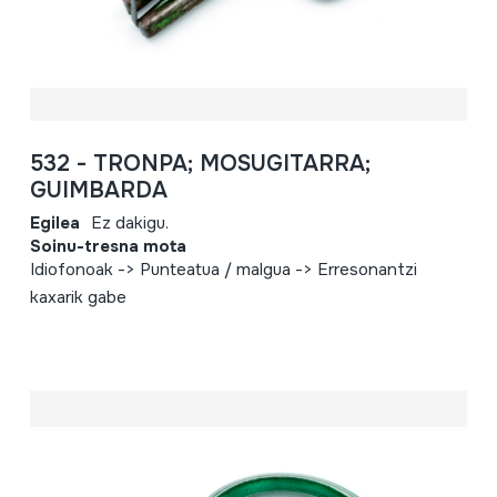
532 - TRONPA; MOSUGITARRA;
GUIMBARDA
Egilea
Ez dakigu.
Soinu-tresna mota
Idiofonoak -> Punteatua / malgua -> Erresonantzi
kaxarik gabe