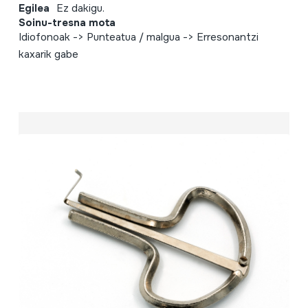
Egilea
Ez dakigu.
Soinu-tresna mota
Idiofonoak -> Punteatua / malgua -> Erresonantzi
kaxarik gabe