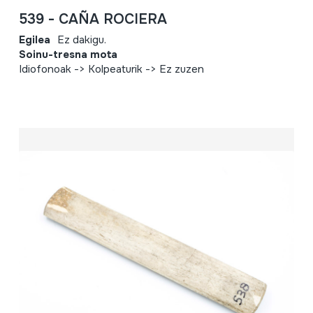
539 - CAÑA ROCIERA
Egilea
Ez dakigu.
Soinu-tresna mota
Idiofonoak -> Kolpeaturik -> Ez zuzen