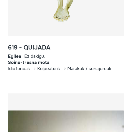
619 - QUIJADA
Egilea
Ez dakigu.
Soinu-tresna mota
Idiofonoak -> Kolpeaturik -> Marakak / sonajeroak