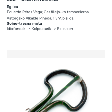
Egilea
Eduardo Pérez Vega; Castillejo-ko tamborileroa.
Astorgako Alkalde Pineda, 1 3ºA bizi da.
Soinu-tresna mota
Idiofonoak -> Kolpeaturik -> Ez zuzen