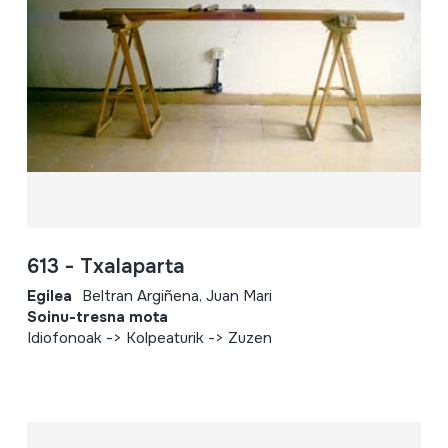
613 - Txalaparta
Egilea
Beltran Argiñena, Juan Mari
Soinu-tresna mota
Idiofonoak -> Kolpeaturik -> Zuzen