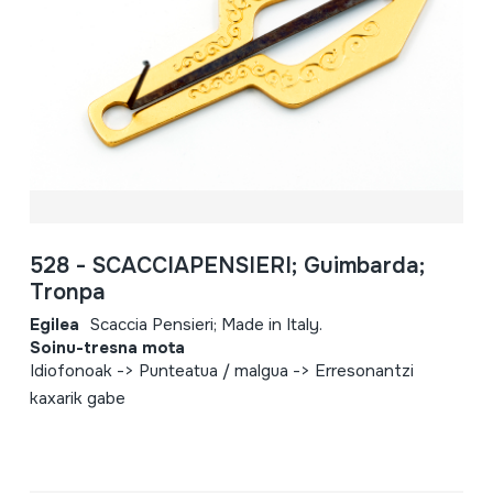
528 - SCACCIAPENSIERI; Guimbarda;
Tronpa
Egilea
Scaccia Pensieri; Made in Italy.
Soinu-tresna mota
Idiofonoak -> Punteatua / malgua -> Erresonantzi
kaxarik gabe