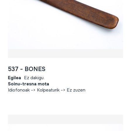
537 - BONES
Egilea
Ez dakigu.
Soinu-tresna mota
Idiofonoak -> Kolpeaturik -> Ez zuzen