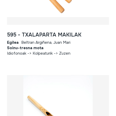
595 - TXALAPARTA MAKILAK
Egilea
Beltran Argiñena, Juan Mari
Soinu-tresna mota
Idiofonoak -> Kolpeaturik -> Zuzen