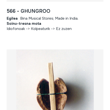
566 - GHUNGROO
Egilea
Bina Musical Stores; Made in India.
Soinu-tresna mota
Idiofonoak -> Kolpeaturik -> Ez zuzen