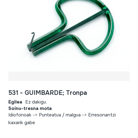
531 - GUIMBARDE; Tronpa
Egilea
Ez dakigu.
Soinu-tresna mota
Idiofonoak -> Punteatua / malgua -> Erresonantzi
kaxarik gabe