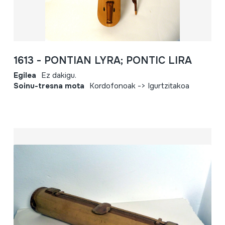
1613 - PONTIAN LYRA; PONTIC LIRA
Egilea
Ez dakigu.
Soinu-tresna mota
Kordofonoak -> Igurtzitakoa