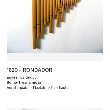
1620 - RONDADOR
Egilea
Ez dakigu.
Soinu-tresna mota
Aerofonoak -> Flautak -> Pan flauta