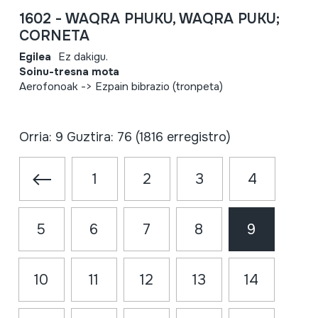
1602 - WAQRA PHUKU, WAQRA PUKU;
CORNETA
Egilea
Ez dakigu.
Soinu-tresna mota
Aerofonoak -> Ezpain bibrazio (tronpeta)
Orria: 9 Guztira: 76 (1816 erregistro)
1
2
3
4
5
6
7
8
9
10
11
12
13
14