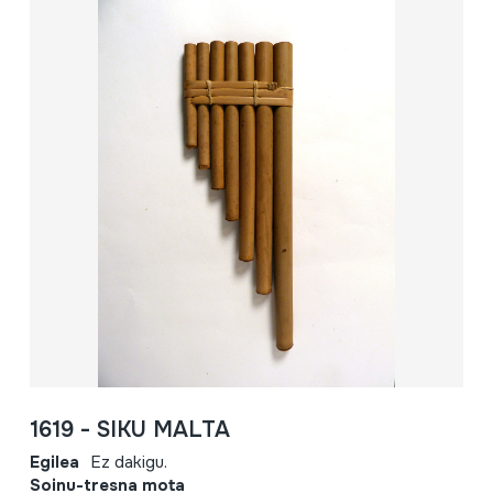
1619 - SIKU MALTA
Egilea
Ez dakigu.
Soinu-tresna mota