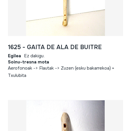
1625 - GAITA DE ALA DE BUITRE
Egilea
Ez dakigu.
Soinu-tresna mota
Aerofonoak -> Flautak -> Zuzen (esku bakarrekoa) +
Txulubita