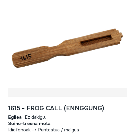
1615 - FROG CALL (ENNGGUNG)
Egilea
Ez dakigu.
Soinu-tresna mota
Idiofonoak -> Punteatua / malgua