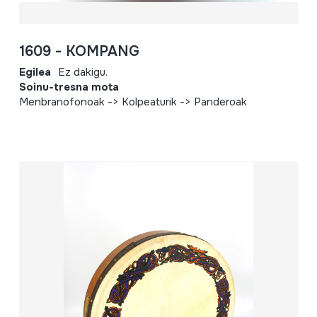
1609 - KOMPANG
Egilea
Ez dakigu.
Soinu-tresna mota
Menbranofonoak -> Kolpeaturik -> Panderoak