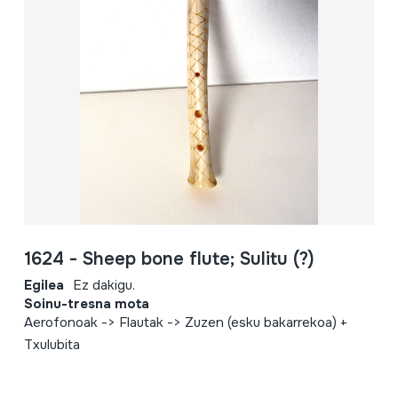
1624 - Sheep bone flute; Sulitu (?)
Egilea
Ez dakigu.
Soinu-tresna mota
Aerofonoak -> Flautak -> Zuzen (esku bakarrekoa) +
Txulubita