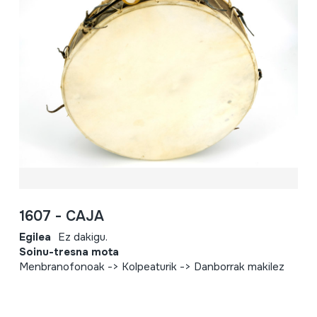
1607 - CAJA
Egilea
Ez dakigu.
Soinu-tresna mota
Menbranofonoak -> Kolpeaturik -> Danborrak makilez