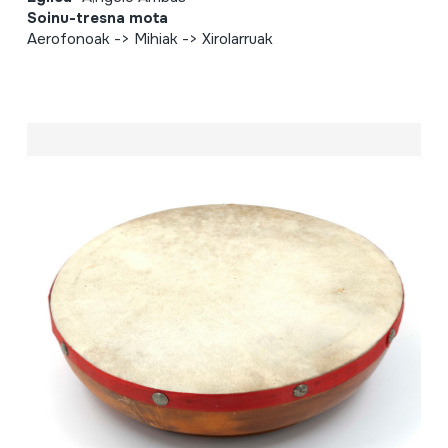
Soinu-tresna mota
Aerofonoak -> Mihiak -> Xirolarruak