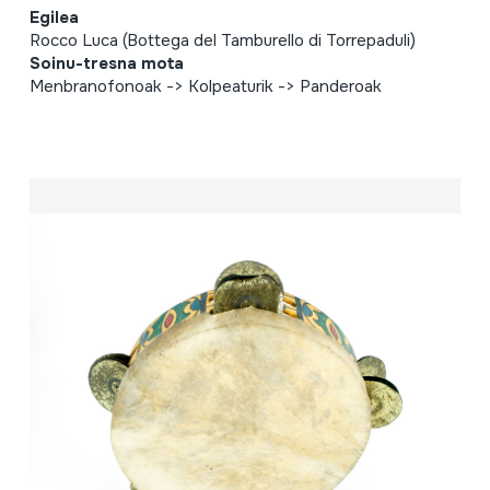
Egilea
Rocco Luca (Bottega del Tamburello di Torrepaduli)
Soinu-tresna mota
Menbranofonoak -> Kolpeaturik -> Panderoak