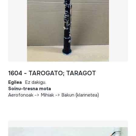
1604 - TAROGATO; TARAGOT
Egilea
Ez dakigu.
Soinu-tresna mota
Aerofonoak -> Mihiak -> Bakun (klarinetea)