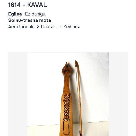
1614 - KAVAL
Egilea
Ez dakigu.
Soinu-tresna mota
Aerofonoak -> Flautak -> Zeiharra