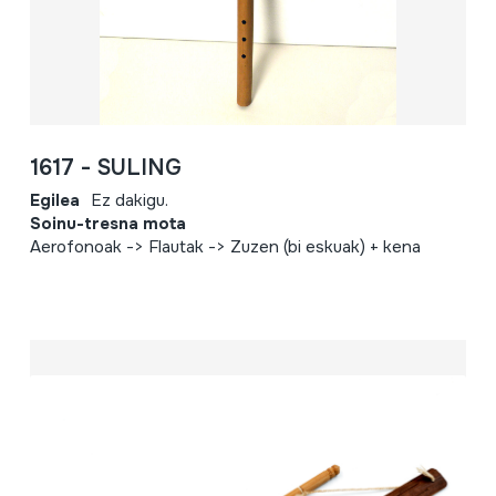
1617 - SULING
Egilea
Ez dakigu.
Soinu-tresna mota
Aerofonoak -> Flautak -> Zuzen (bi eskuak) + kena