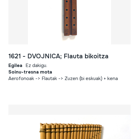
1621 - DVOJNICA; Flauta bikoitza
Egilea
Ez dakigu.
Soinu-tresna mota
Aerofonoak -> Flautak -> Zuzen (bi eskuak) + kena