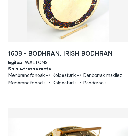
1608 - BODHRAN; IRISH BODHRAN
Egilea
WALTONS
Soinu-tresna mota
Menbranofonoak -> Kolpeaturik -> Danborrak makilez
Menbranofonoak -> Kolpeaturik -> Panderoak