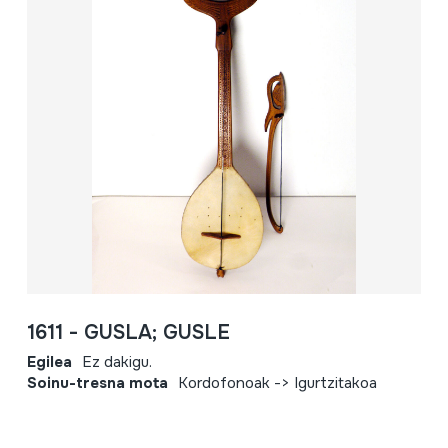
1611 - GUSLA; GUSLE
Egilea
Ez dakigu.
Soinu-tresna mota
Kordofonoak -> Igurtzitakoa