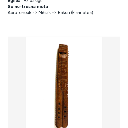
Egilea
Ez dakigu.
Soinu-tresna mota
Aerofonoak -> Mihiak -> Bakun (klarinetea)