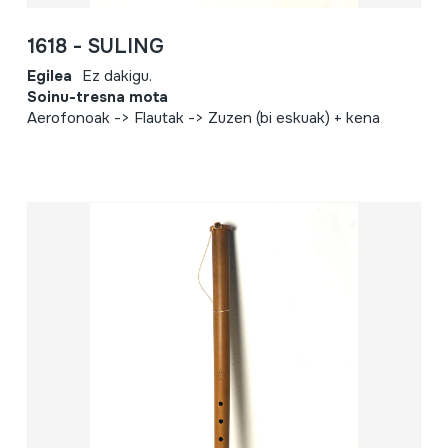
1618 - SULING
Egilea
Ez dakigu.
Soinu-tresna mota
Aerofonoak -> Flautak -> Zuzen (bi eskuak) + kena