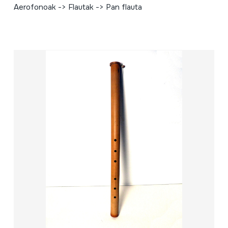
Aerofonoak -> Flautak -> Pan flauta