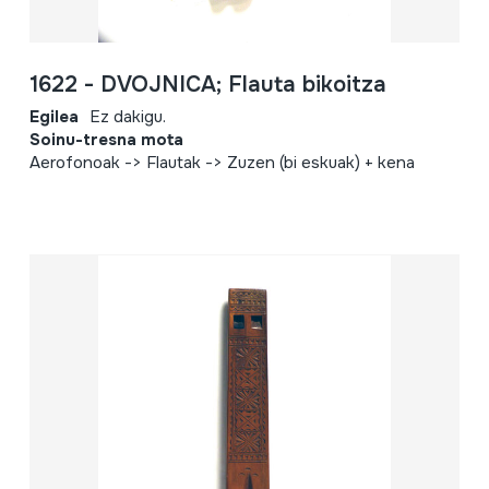
1622 - DVOJNICA; Flauta bikoitza
Egilea
Ez dakigu.
Soinu-tresna mota
Aerofonoak -> Flautak -> Zuzen (bi eskuak) + kena