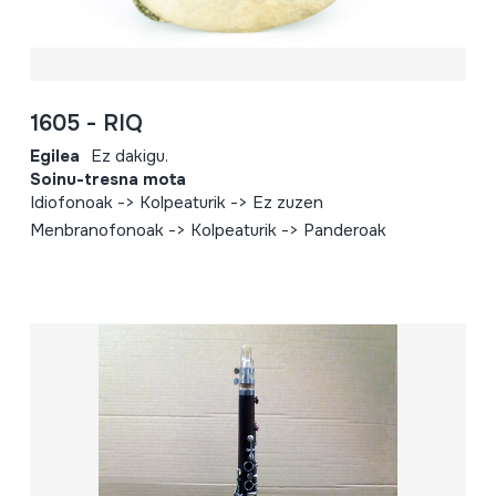
1605 - RIQ
Egilea
Ez dakigu.
Soinu-tresna mota
Idiofonoak -> Kolpeaturik -> Ez zuzen
Menbranofonoak -> Kolpeaturik -> Panderoak