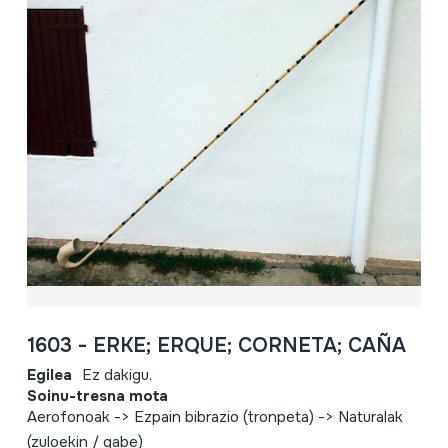
1603 - ERKE; ERQUE; CORNETA; CAÑA
Egilea
Ez dakigu.
Soinu-tresna mota
Aerofonoak -> Ezpain bibrazio (tronpeta) -> Naturalak
(zuloekin / gabe)