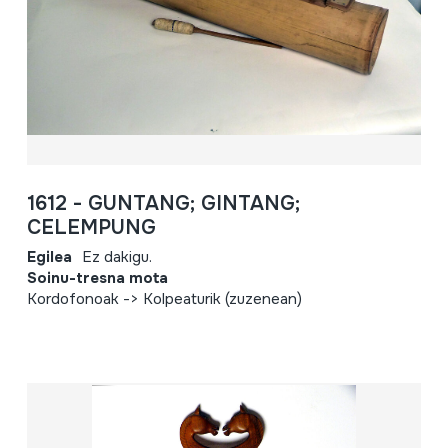
1612 - GUNTANG; GINTANG;
CELEMPUNG
Egilea
Ez dakigu.
Soinu-tresna mota
Kordofonoak -> Kolpeaturik (zuzenean)