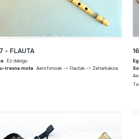
7 - FLAUTA
1
ea
Ez dakigu.
Eg
u-tresna mota
Aerofonoak -> Flautak -> Zeharkakoa
So
Ae
Tx