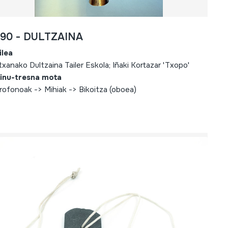
690 - DULTZAINA
ilea
txanako Dultzaina Tailer Eskola; Iñaki Kortazar 'Txopo'
inu-tresna mota
rofonoak -> Mihiak -> Bikoitza (oboea)