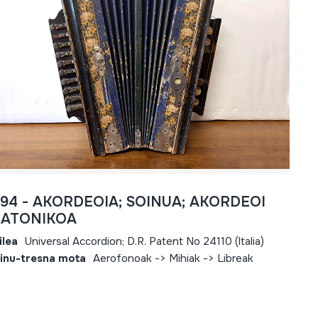
694 - AKORDEOIA; SOINUA; AKORDEOI
IATONIKOA
ilea
Universal Accordion; D.R. Patent No 24110 (Italia)
inu-tresna mota
Aerofonoak -> Mihiak -> Libreak