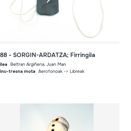
688 - SORGIN-ARDATZA; Firringila
ilea
Beltran Argiñena, Juan Mari
inu-tresna mota
Aerofonoak -> Libreak