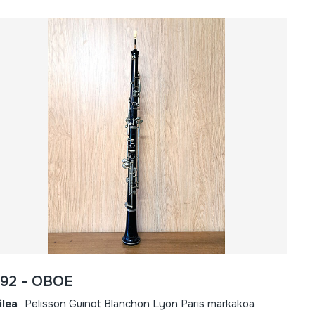
692 - OBOE
ilea
Pelisson Guinot Blanchon Lyon Paris markakoa