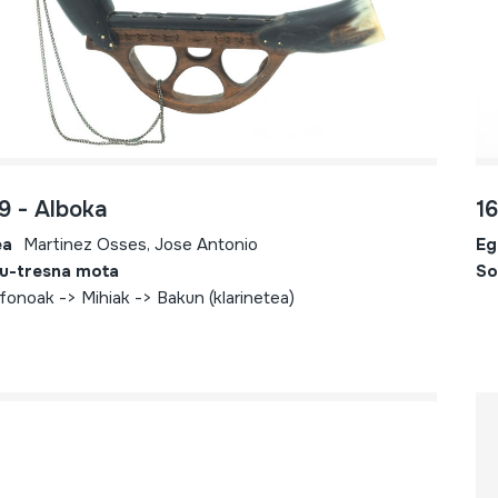
9 - Alboka
1
ea
Martinez Osses, Jose Antonio
Eg
u-tresna mota
So
fonoak -> Mihiak -> Bakun (klarinetea)