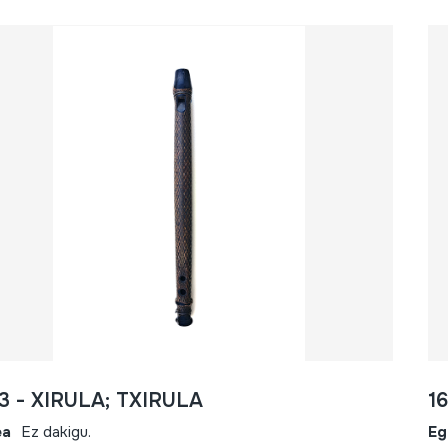
3 - XIRULA; TXIRULA
1
ea
Ez dakigu.
Eg