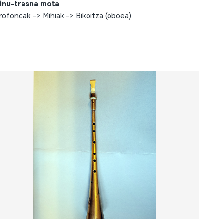
inu-tresna mota
rofonoak -> Mihiak -> Bikoitza (oboea)