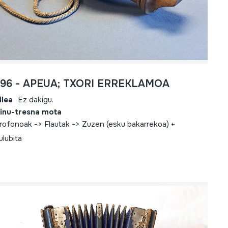
696 - APEUA; TXORI ERREKLAMOA
ilea
Ez dakigu.
inu-tresna mota
rofonoak -> Flautak -> Zuzen (esku bakarrekoa) +
ulubita