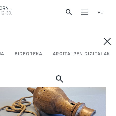
KORNETA; TURUTA; HARROBIETAKO KORNETA; CORNETA DE CANTERO (audioa)
EU
-12-30.
UMA
BIDEOTEKA
ARGITALPEN DIGITALAK
MA
BIDEOTEKA
ARGITALPEN DIGITALAK