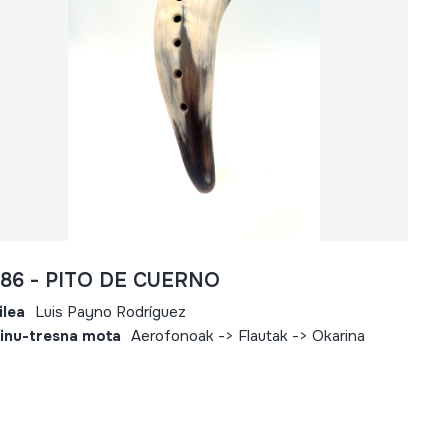
686 - PITO DE CUERNO
ilea
Luis Payno Rodríguez
inu-tresna mota
Aerofonoak -> Flautak -> Okarina