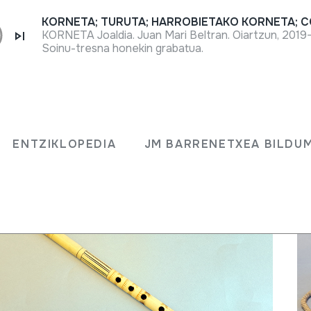
KORNETA Joaldia. Juan Mari Beltran. Oiartzun, 2019
Soinu-tresna honekin grabatua.
ENTZIKLOPEDIA
JM BARRENETXEA BILD
ENTZIKLOPEDIA
JM BARRENETXEA BILDU