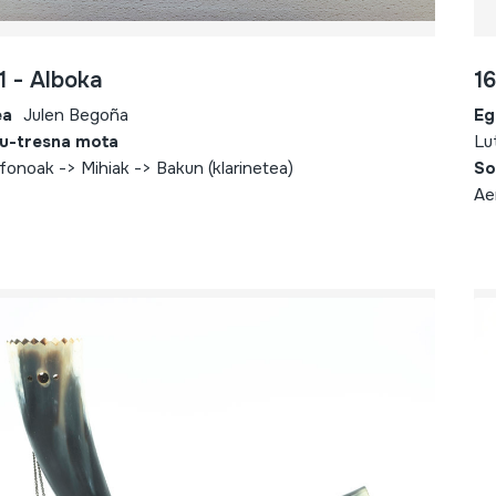
1 - Alboka
1
ea
Julen Begoña
Eg
u-tresna mota
Lu
fonoak -> Mihiak -> Bakun (klarinetea)
So
Ae