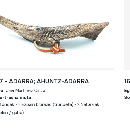
87 - ADARRA; AHUNTZ-ADARRA
1
ea
Javi Martinez Ciriza
Eg
u-tresna mota
So
fonoak -> Ezpain bibrazio (tronpeta) -> Naturalak
oekin / gabe)