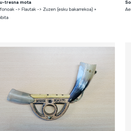
u-tresna mota
So
fonoak -> Flautak -> Zuzen (esku bakarrekoa) +
Ae
ubita