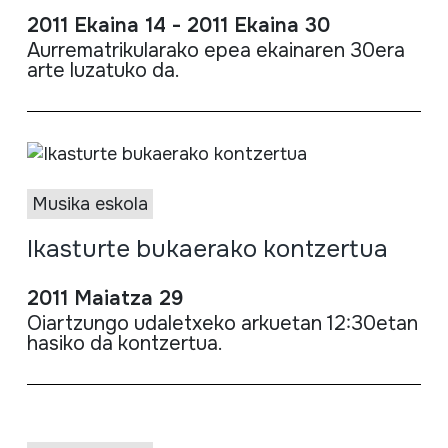
2011 Ekaina 14 - 2011 Ekaina 30
Aurrematrikularako
epea
ekainaren
30era
arte
luzatuko
da
.
Musika eskola
Ikasturte bukaerako kontzertua
2011 Maiatza 29
Oiartzungo udaletxeko arkuetan 12:30etan
hasiko
da
kontzertua.