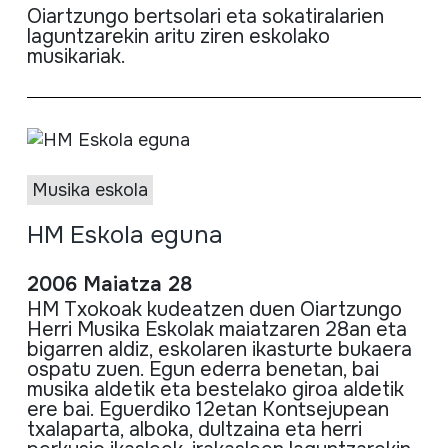
Oiartzungo bertsolari eta sokatiralarien
laguntzarekin aritu ziren eskolako
musikariak.
Musika eskola
HM Eskola eguna
2006 Maiatza 28
HM Txokoak kudeatzen duen Oiartzungo
Herri Musika Eskolak maiatzaren 28an eta
bigarren aldiz, eskolaren ikasturte bukaera
ospatu zuen. Egun ederra benetan, bai
musika aldetik eta bestelako giroa aldetik
ere bai. Eguerdiko 12etan Kontsejupean
txalaparta, alboka, dultzaina eta herri