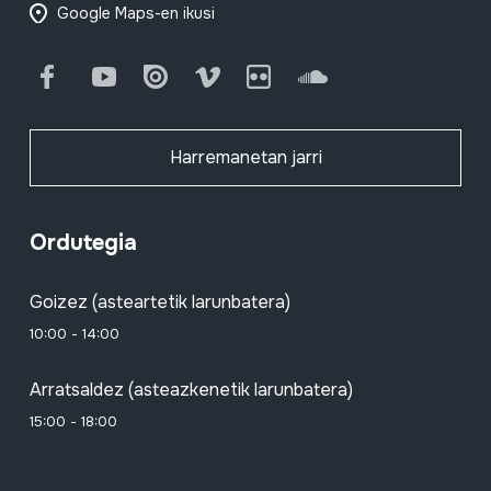
Google Maps-en ikusi
Facebook
Youtube
Issuu
Vimeo
Flickr
SoundCloud
Harremanetan jarri
Ordutegia
Goizez (asteartetik larunbatera)
10:00 - 14:00
Arratsaldez (asteazkenetik larunbatera)
15:00 - 18:00