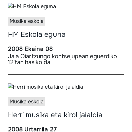
Musika eskola
HM Eskola eguna
2008 Ekaina 08
Jaia Oiartzungo kontsejupean eguerdiko
12'tan hasiko da.
Musika eskola
Herri musika eta kirol jaialdia
2008 Urtarrila 27