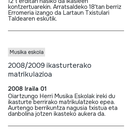
12 t'erditan hasiko da ikasleen
kontzertuarekin. Arratsaldeko 18'tan berriz
Erromeria izango da Lartaun Txistulari
Taldearen eskutik.
Musika eskola
2008/2009 ikasturterako
matrikulazioa
2008 Iraila 01
Oiartzungo Herri Musika Eskolak ireki du
ikasturte berrirako matrikulatzeko epea.
Aurtengo berrikuntza nagusia txistua eta
danbolina jotzen ikasteko aukera da.