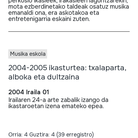
perkusio ikasleek, irakasleen laguntzarekin,
mota ezberdinetako taldeak osatuz musika
emanaldi ona, era askotakoa eta
entretenigarria eskaini zuten.
Musika eskola
2004-2005 ikasturtea: txalaparta,
alboka eta dultzaina
2004 Iraila 01
Irailaren 24-a arte zabalik izango da
ikastaroetan izena emateko epea.
Orria: 4 Guztira: 4 (39 erregistro)