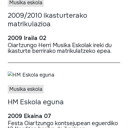
Musika eskola
2009/2010 ikasturterako
matrikulazioa
2009 Iraila 02
Oiartzungo Herri Musika Eskolak ireki du
ikasturte berrirako matrikulatzeko epea.
Musika eskola
HM Eskola eguna
2009 Ekaina 07
Festa Oiartzungo kontsejupean eguerdiko