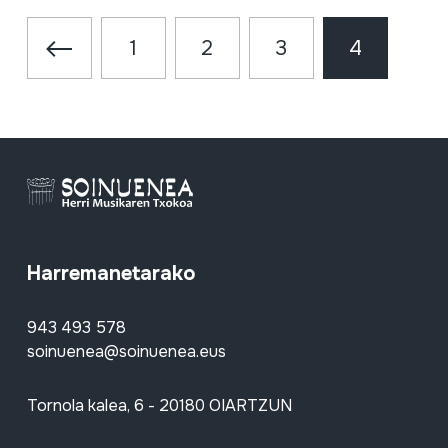
1
2
3
4
Harremanetarako
943 493 578
soinuenea@soinuenea.eus
Tornola kalea, 6 - 20180 OIARTZUN