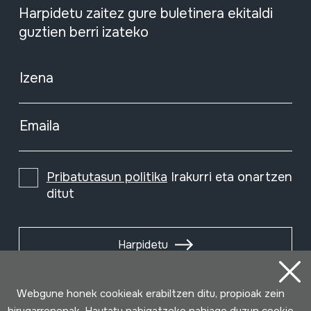
Harpidetu zaitez gure buletinera ekitaldi
guztien berri izateko
Izena
Emaila
Pribatutasun politika
Irakurri eta onartzen
ditut
Harpidetu
Webgune honek cookieak erabiltzen ditu, propioak zein