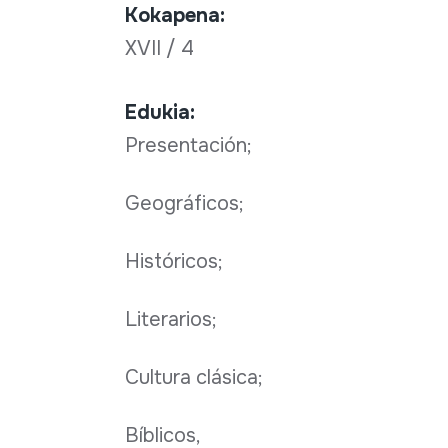
Kokapena:
XVII / 4
Edukia:
Presentación;
Geográficos;
Históricos;
Literarios;
Cultura clásica;
Bíblicos,