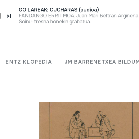
GOILAREAK; CUCHARAS (audioa)
FANDANGO ERRITMOA. Juan Mari Beltran Argiñena. 
Soinu-tresna honekin grabatua.
ENTZIKLOPEDIA
JM BARRENETXEA BILDU