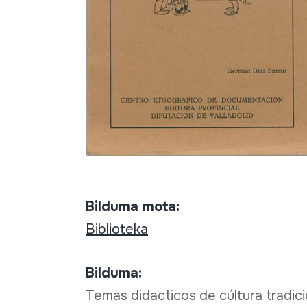
Bilduma mota:
Biblioteka
Bilduma:
Temas didacticos de cúltura tradici