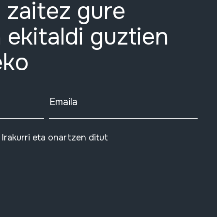
 zaitez gure
 ekitaldi guztien
eko
Emaila
Irakurri eta onartzen ditut