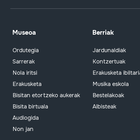
Museoa
Berriak
Ordutegia
Jardunaldiak
Sarrerak
Kontzertuak
Nola iritsi
Erakusketa ibiltari
Erakusketa
Musika eskola
Bisitan etortzeko aukerak
Bestelakoak
Bisita birtuala
Albisteak
Audiogida
Non jan