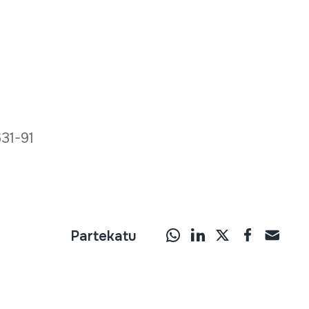
631-91
Partekatu