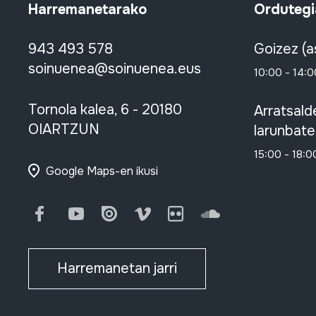
Harremanetarako
Ordutegi
943 493 578
Goizez (a
soinuenea@soinuenea.eus
10:00 - 14:0
Tornola kalea, 6 - 20180
Arratsald
OIARTZUN
larunbate
15:00 - 18:0
Google Maps-en ikusi
Facebook
Youtube
Issuu
Vimeo
Flickr
SoundCloud
Harremanetan jarri