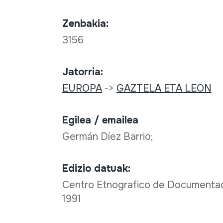
Zenbakia:
3156
Jatorria:
EUROPA
->
GAZTELA ETA LEON
Egilea / emailea
Germán Díez Barrio;
Edizio datuak:
Centro Etnografico de Documentació
1991