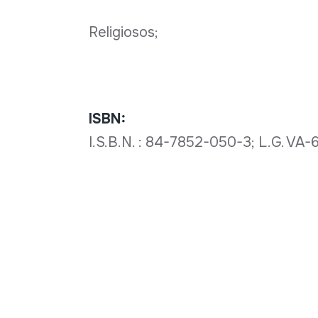
Religiosos;
ISBN:
I.S.B.N. : 84-7852-050-3; L.G. VA-