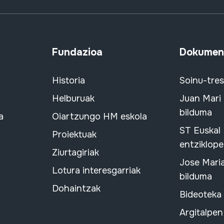
Fundazioa
Dokument
Historia
Soinu-tre
Helburuak
Juan Mari
bilduma
a
Oiartzungo HM eskola
ST Euskal
Proiektuak
entziklope
Ziurtagiriak
Jose Mari
Lotura interesgarriak
bilduma
Dohaintzak
Bideoteka
Argitalpen