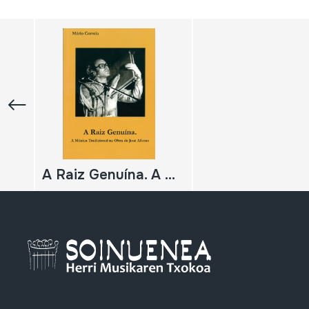
A Raiz Genuína. A Música Tradicional na Obra de José Afonso;