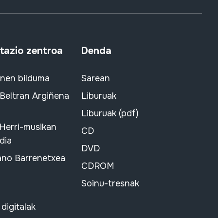
azio zentroa
Denda
snen bilduma
Sarean
 Beltran Argiñena
Liburuak
Liburuak (pdf)
 Herri-musikan
CD
dia
DVD
ano Barrenetxea
CDROM
Soinu-tresnak
 digitalak