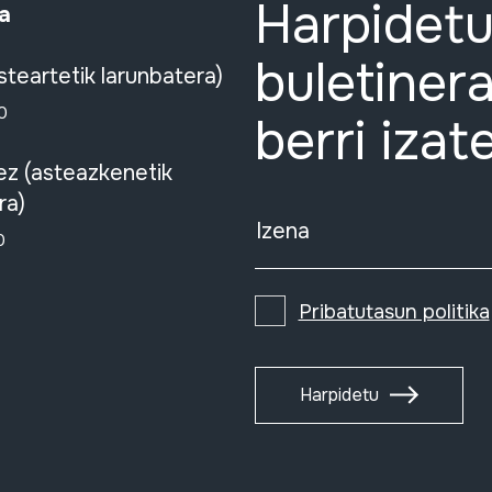
Harpidetu
a
buletinera
steartetik larunbatera)
0
berri izat
ez (asteazkenetik
ra)
Izena
0
Pribatutasun politika
Harpidetu